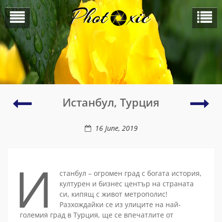
Skip
to
content
Дъблин,
Дуб
Истанбул, Турция
Ирландия
ОА
16 June, 2019
И
станбул – огромен град с богата история,
културен и бизнес център на страната
си, кипящ с живот метрополис!
Разхождайки се из улиците на най-
големия град в Турция, ще се впечатлите от