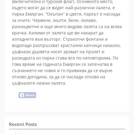
(включително и турския флаг). Основното място,
където могат да се видят най-различни лалета, е
парка Емирган. “Окъпан” в цветя, паркът е наслада
за очите. Червени, жълти, бели, лилави,
разноцветни и още много видове лалета са на всяка
крачка. Килими от лалета ще ви накарат да
изпаднете във възторг. Страхотни фонтани и
водопади разпръскват кристални капчици наоколо,
цъфнали дървета носят аромат на пролет и
разходката из парка става все по неповторима. По
това време на годината Емирган се запечатва в
съзнанието не човек и го привиква да се върне
отново догодина, за да се наслади отново на
цъфналите нежни лалета.
Recent Posts