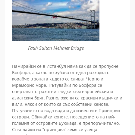
Fatih Sultan Mehmet Bridge
Намирайки се в Истанбул няма как да се пропусне
Босфора, а какво по-хубаво от една разходка с
корабче в зоната където се сливат Черно и
Мраморно море. Пътувайки по Босфора се
очертават страхотни гледки към европейския и
азиатския бряг. Разположени са красиви къщички и
вили, някои от които са със собствени кейове.
Пътуването по вода води и до известите Принцови
острови. Обичайки конете, посещението на най-
големия от островите Буюкада, е препоръчително.
Стъпвайки на “принцова” земя се усеща