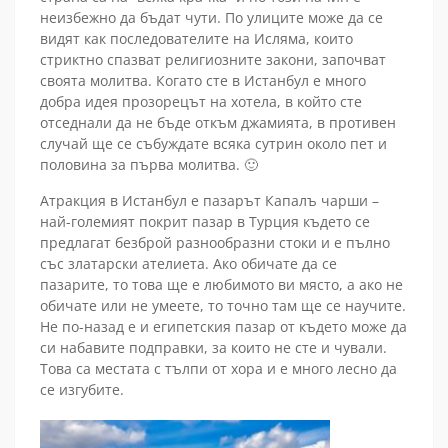
неизбежно да бъдат чути. По улиците може да се
видят как последователите на Исляма, които
стриктно спазват религиозните закони, започват
своята молитва. Когато сте в Истанбул е много
добра идея прозорецът на хотела, в който сте
отседнали да не бъде откъм джамията, в противен
случай ще се събуждате всяка сутрин около пет и
половина за първа молитва. 🙂
Атракция в Истанбул е пазарът Капалъ чарши –
най-големият покрит пазар в Турция където се
предлагат безброй разнообразни стоки и е пълно
със златарски ателиета. Ако обичате да се
пазарите, то това ще е любимото ви място, а ако не
обичате или не умеете, то точно там ще се научите.
Не по-назад е и египетския пазар от където може да
си набавите подправки, за които не сте и чували.
Това са местата с тълпи от хора и е много лесно да
се изгубите.