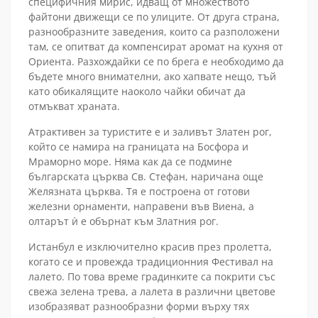
специфичния мирис, идващ от множеството
файтони движещи се по улиците. От друга страна,
разнообразните заведения, които са разположени
там, се опитват да компенсират аромат на кухня от
Ориента. Разхождайки се по брега е необходимо да
бъдете много внимателни, ако хапвате нещо, тъй
като обикалящите наоколо чайки обичат да
отмъкват храната.
Атрактивен за туристите е и заливът Златен рог,
който се намира на границата на Босфора и
Мраморно море. Няма как да се подмине
българската църква Св. Стефан, наричана още
Желязната църква. Тя е построена от готови
железни орнаменти, направени във Виена, а
олтарът ѝ е обърнат към Златния рог.
Истанбул е изключително красив през пролетта,
когато се и провежда традиционния Фестивал на
лалето. По това време градинките са покрити със
свежа зелена трева, а лалета в различни цветове
изобразяват разнообразни форми върху тях