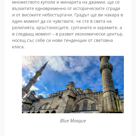
множеството куполи и минарета на джамии, ще се
възхитите едновременно от историческите сгради
и от високите небостъргачи. Градът ще ви накара в
един момент да се чувствате, че сте в света на
религията, кръстоносците, султаните и харемите, а
в следващ момент – в развит икономически център,
носещ със себе си нови тенденции от световна
класа.
Blue Mosque