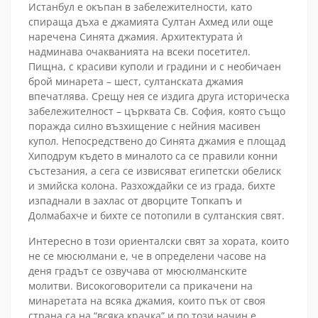
Истанбул е окъпан в забележителности, като
спираща дъха е джамията Султан Ахмед или още
наречена Синята джамия. Архитектурата ѝ
надминава очакванията на всеки посетител.
Пищна, с красиви куполи и градини и с необичаен
брой минарета – шест, султанската джамия
впечатлява. Срещу нея се издига друга историческа
забележителност – църквата Св. София, която също
поражда силно възхищение с нейния масивен
купол. Непосредствено до Синята джамия е площад
Хиподрум където в миналото са се правили конни
състезания, а сега се извисяват египетски обелиск
и змийска колона. Разхождайки се из града, бихте
изпаднали в захлас от дворците Топкапъ и
Долмабахче и бихте се потопили в султанския свят.
Интересно в този ориенталски свят за хората, които
не се мюсюлмани е, че в определени часове на
деня градът се озвучава от мюсюлманските
молитви. Високоговорители са прикачени на
минаретата на всяка джамия, които пък от своя
страна са на “всяка крачка” и по този начин е